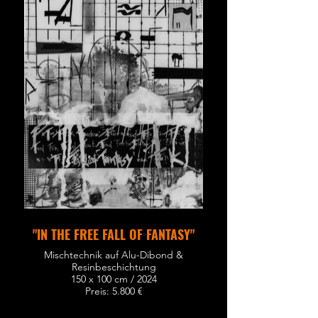
"IN THE FREE FALL OF FANTASY"
Mischtechnik auf Alu-Dibond &
Resinbeschichtung
150 x 100 cm / 2024
Preis: 5.800 €