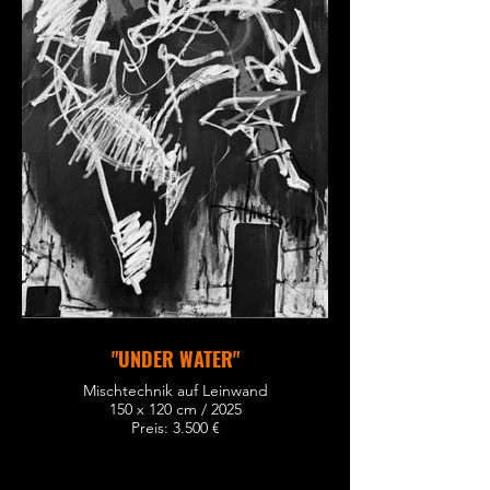
"UNDER WATER"
Mischtechnik auf Leinwand
150 x 120 cm / 2025
Preis: 3.500 €