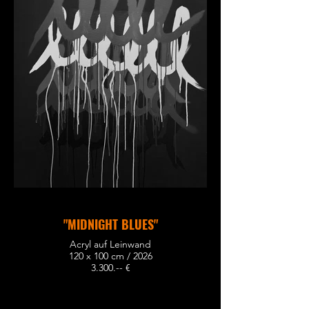
"MIDNIGHT BLUES"
Acryl auf Leinwand
120 x 100 cm / 2026
3.300.-- €