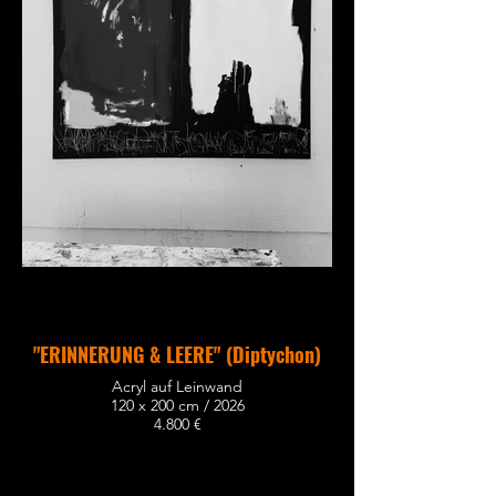
"ERINNERUNG & LEERE" (Diptychon)
Acryl auf Leinwand
120 x 200 cm / 2026
4.800 €