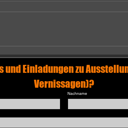
WO STAHL AUF
ED
MEER TRIFFT -
CH
CHILLIDAS
ME
WINDKÄMME
UN
HI
s und Einladungen zu Ausstellun
Vernissagen)?
Nachname