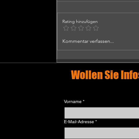
Rating hinzufügen
MATISSE - DIE
Kommentar verfassen...
SYMPHONIE DER
FARBEN.
DIGITALE
PERFORMANCE
Wollen Sie Info
IN EINER U-BOOT
BASIS
Vorname
*
E-Mail-Adresse
*