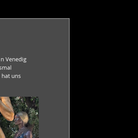
G
in Venedig 
esmal 
 hat uns 