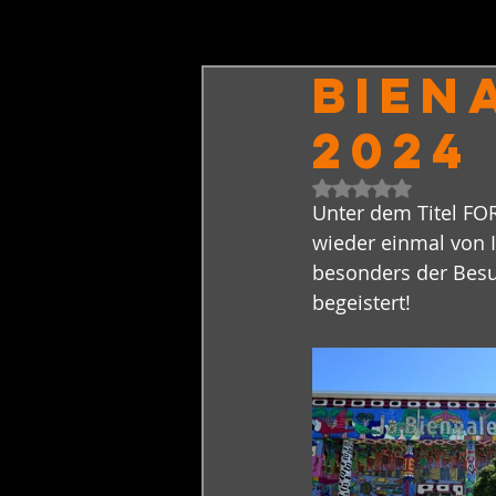
BIEN
2024
Mit NaN von 5 Ster
Unter dem Titel FO
wieder einmal von I
besonders der Besuc
begeistert!