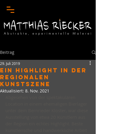
Beitrag
29. Juli 2019
EIN HIGHLIGHT IN DER
REGIONALEN
KUNSTSZENE
Aktualisiert:
8. Nov. 2021
Abgesehen von der spektakulären 
Location in einem ehemaligen Bierlager 
unter dem Bernrieder Kloster, war diese 
Ausstellung von etwa 20 Künstlern aus 
der Region ein echtes Highlight. Beste 
künstlerische und handwerkliche Arbeit 