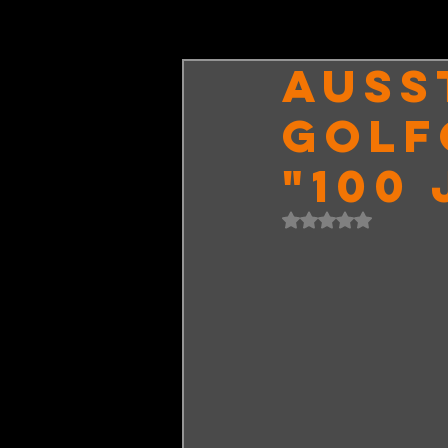
AUSS
GOLF
"100
Mit NaN von 5 Ster