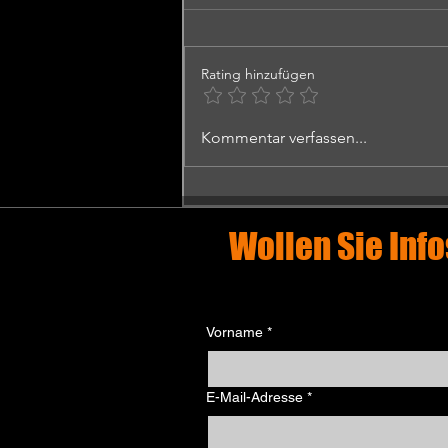
Rating hinzufügen
MATISSE - DIE
Kommentar verfassen...
SYMPHONIE DER
FARBEN.
DIGITALE
PERFORMANCE
Wollen Sie Info
IN EINER U-BOOT
BASIS
Vorname
*
E-Mail-Adresse
*