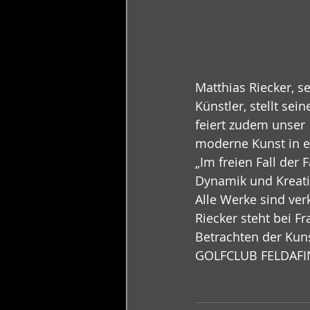
Matthias Riecker, se
Künstler, stellt se
feiert zudem unser 
moderne Kunst in e
„Im freien Fall der 
Dynamik und Kreativ
Alle Werke sind ver
Riecker steht bei F
Betrachten der Kun
GOLFCLUB FELDAFIN