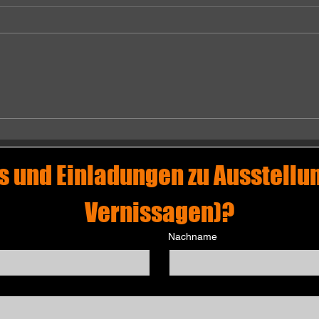
WO STAHL AUF
ED
MEER TRIFFT -
CH
CHILLIDAS
ME
WINDKÄMME
UN
HI
s und Einladungen zu Ausstellun
Vernissagen)?
Nachname