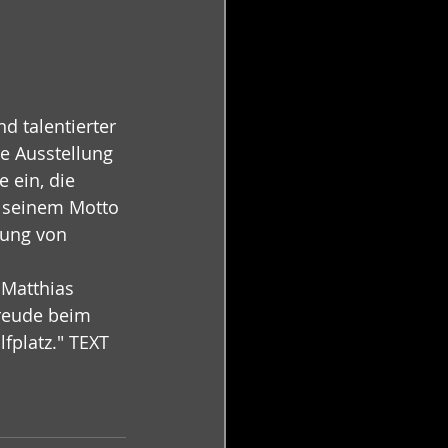
d talentierter 
e Ausstellung 
 ein, die 
 seinem Motto 
dung von 
 Matthias 
Freude beim 
platz." TEXT 