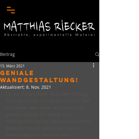
Beitrag
15. März 2021
GENIALE
WANDGESTALTUNG!
Aktualisiert:
8. Nov. 2021
Für mich persönlich ist es sehr wichtig, 
dass der Kunde Freude an meinem Bild 
hat! Wenn aber dieser auch noch ein 
geniales Gefühl für Wand- und 
Wohngestaltung hat, dann ist es perfekt 
gelaufen! Danke Kerstin für Deinen 
herausragenden Sinn für diese 