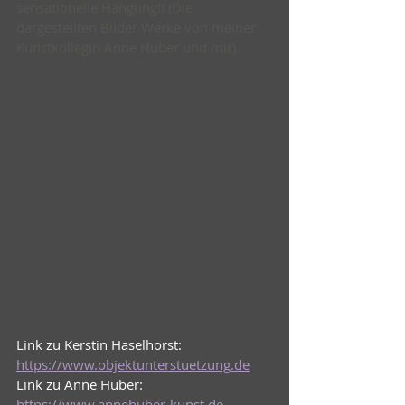
sensationelle Hängung!! (Die 
dargestellten Bilder Werke von meiner 
Kunstkollegin Anne Huber und mir). 
Link zu Kerstin Haselhorst: 
https://www.objektunterstuetzung.de
Link zu Anne Huber: 
https://www.annehuber-kunst.de